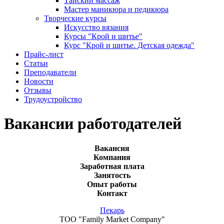
Тайский массаж
Мастер маникюра и педикюра
Творческие курсы
Искусство вязания
Курсы "Крой и шитье"
Курс "Крой и шитье. Детская одежда"
Прайс-лист
Статьи
Преподаватели
Новости
Отзывы
Трудоустройство
Вакансии работодателей
Вакансия
Компания
Заработная плата
Занятость
Опыт работы
Контакт
Пекарь
ТОО "Family Market Company"