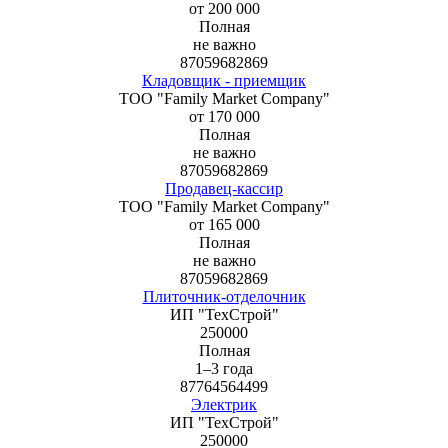
от 200 000
Полная
не важно
87059682869
Кладовщик - приемщик
ТОО "Family Market Company"
от 170 000
Полная
не важно
87059682869
Продавец-кассир
ТОО "Family Market Company"
от 165 000
Полная
не важно
87059682869
Плиточник-отделочник
ИП "ТехСтрой"
250000
Полная
1–3 года
87764564499
Электрик
ИП "ТехСтрой"
250000