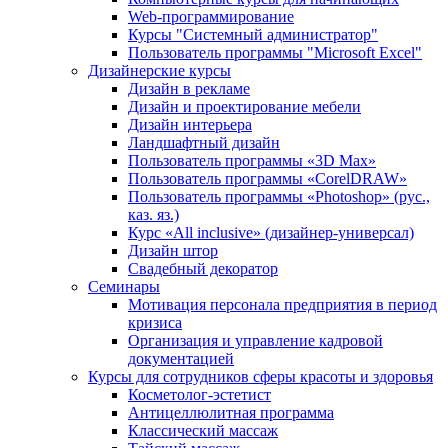
Web-программирование
Курсы "Системный администратор"
Пользователь программы "Microsoft Excel"
Дизайнерские курсы
Дизайн в рекламе
Дизайн и проектирование мебели
Дизайн интерьера
Ландшафтный дизайн
Пользователь программы «3D Max»
Пользователь программы «CorelDRAW»
Пользователь программы «Photoshop» (рус.,
каз. яз.)
Курс «All inclusive» (дизайнер-универсал)
Дизайн штор
Свадебный декоратор
Семинары
Мотивация персонала предприятия в период
кризиса
Организация и управление кадровой
документацией
Курсы для сотрудников сферы красоты и здоровья
Косметолог-эстетист
Антицеллюлитная программа
Классический массаж