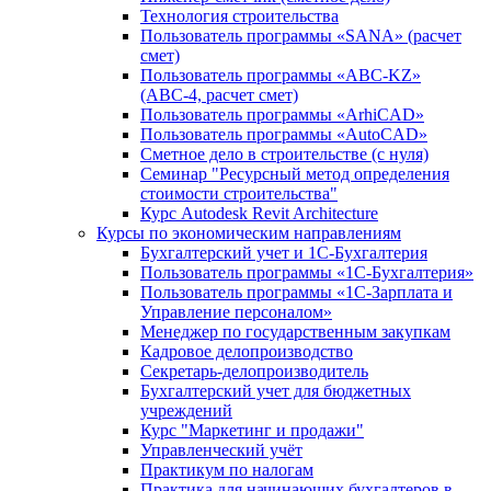
Технология строительства
Пользователь программы «SANA» (расчет
смет)
Пользователь программы «ABC-KZ»
(АВС-4, расчет смет)
Пользователь программы «ArhiCAD»
Пользователь программы «AutoCAD»
Сметное дело в строительстве (с нуля)
Семинар "Ресурсный метод определения
стоимости строительства"
Курс Autodesk Revit Architecture
Курсы по экономическим направлениям
Бухгалтерский учет и 1С-Бухгалтерия
Пользователь программы «1С-Бухгалтерия»
Пользователь программы «1С-Зарплата и
Управление персоналом»
Менеджер по государственным закупкам
Кадровое делопроизводство
Секретарь-делопроизводитель
Бухгалтерский учет для бюджетных
учреждений
Курс "Маркетинг и продажи"
Управленческий учёт
Практикум по налогам
Практика для начинающих бухгалтеров в