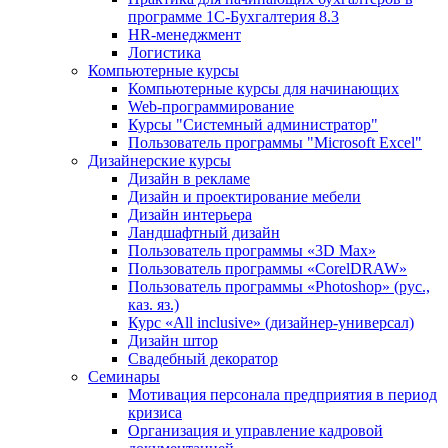
программе 1С-Бухгалтерия 8.3
HR-менеджмент
Логистика
Компьютерные курсы
Компьютерные курсы для начинающих
Web-программирование
Курсы "Системный администратор"
Пользователь программы "Microsoft Excel"
Дизайнерские курсы
Дизайн в рекламе
Дизайн и проектирование мебели
Дизайн интерьера
Ландшафтный дизайн
Пользователь программы «3D Max»
Пользователь программы «CorelDRAW»
Пользователь программы «Photoshop» (рус.,
каз. яз.)
Курс «All inclusive» (дизайнер-универсал)
Дизайн штор
Свадебный декоратор
Семинары
Мотивация персонала предприятия в период
кризиса
Организация и управление кадровой