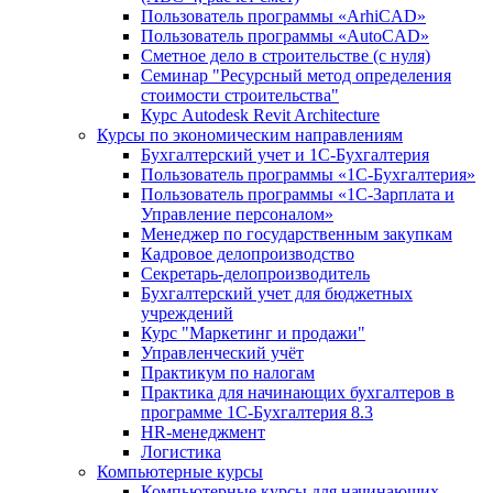
Пользователь программы «ArhiCAD»
Пользователь программы «AutoCAD»
Сметное дело в строительстве (с нуля)
Семинар "Ресурсный метод определения
стоимости строительства"
Курс Autodesk Revit Architecture
Курсы по экономическим направлениям
Бухгалтерский учет и 1С-Бухгалтерия
Пользователь программы «1С-Бухгалтерия»
Пользователь программы «1С-Зарплата и
Управление персоналом»
Менеджер по государственным закупкам
Кадровое делопроизводство
Секретарь-делопроизводитель
Бухгалтерский учет для бюджетных
учреждений
Курс "Маркетинг и продажи"
Управленческий учёт
Практикум по налогам
Практика для начинающих бухгалтеров в
программе 1С-Бухгалтерия 8.3
HR-менеджмент
Логистика
Компьютерные курсы
Компьютерные курсы для начинающих