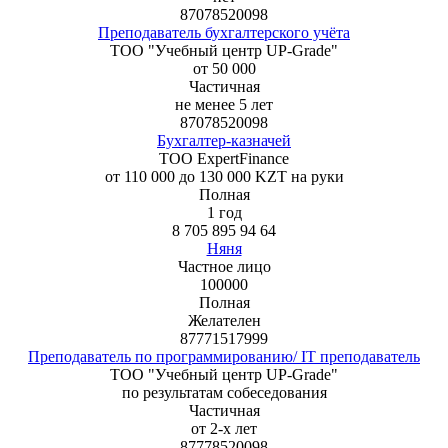
87078520098
Преподаватель бухгалтерского учёта
ТОО "Учебный центр UP-Grade"
от 50 000
Частичная
не менее 5 лет
87078520098
Бухгалтер-казначей
ТОО ExpertFinance
от 110 000 до 130 000 KZT на руки
Полная
1 год
8 705 895 94 64
Няня
Частное лицо
100000
Полная
Желателен
87771517999
Преподаватель по программированию/ IT преподаватель
ТОО "Учебный центр UP-Grade"
по результатам собеседования
Частичная
от 2-х лет
87778520098