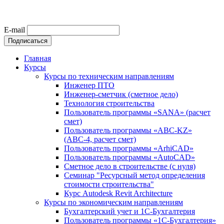
E-mail
Главная
Курсы
Курсы по техническим направлениям
Инженер ПТО
Инженер-сметчик (сметное дело)
Технология строительства
Пользователь программы «SANA» (расчет
смет)
Пользователь программы «ABC-KZ»
(АВС-4, расчет смет)
Пользователь программы «ArhiCAD»
Пользователь программы «AutoCAD»
Сметное дело в строительстве (с нуля)
Семинар "Ресурсный метод определения
стоимости строительства"
Курс Autodesk Revit Architecture
Курсы по экономическим направлениям
Бухгалтерский учет и 1С-Бухгалтерия
Пользователь программы «1С-Бухгалтерия»