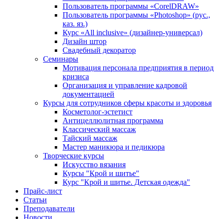
Пользователь программы «CorelDRAW»
Пользователь программы «Photoshop» (рус.,
каз. яз.)
Курс «All inclusive» (дизайнер-универсал)
Дизайн штор
Свадебный декоратор
Семинары
Мотивация персонала предприятия в период
кризиса
Организация и управление кадровой
документацией
Курсы для сотрудников сферы красоты и здоровья
Косметолог-эстетист
Антицеллюлитная программа
Классический массаж
Тайский массаж
Мастер маникюра и педикюра
Творческие курсы
Искусство вязания
Курсы "Крой и шитье"
Курс "Крой и шитье. Детская одежда"
Прайс-лист
Статьи
Преподаватели
Новости