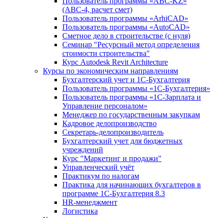
Пользователь программы «ABC-KZ»
(АВС-4, расчет смет)
Пользователь программы «ArhiCAD»
Пользователь программы «AutoCAD»
Сметное дело в строительстве (с нуля)
Семинар "Ресурсный метод определения
стоимости строительства"
Курс Autodesk Revit Architecture
Курсы по экономическим направлениям
Бухгалтерский учет и 1С-Бухгалтерия
Пользователь программы «1С-Бухгалтерия»
Пользователь программы «1С-Зарплата и
Управление персоналом»
Менеджер по государственным закупкам
Кадровое делопроизводство
Секретарь-делопроизводитель
Бухгалтерский учет для бюджетных
учреждений
Курс "Маркетинг и продажи"
Управленческий учёт
Практикум по налогам
Практика для начинающих бухгалтеров в
программе 1С-Бухгалтерия 8.3
HR-менеджмент
Логистика