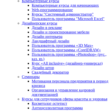
Компьютерные курсы
Компьютерные курсы для начинающих
Web-программирование
Курсы "Системный администратор"
Пользователь программы "Microsoft Excel"
Дизайнерские курсы
Дизайн в рекламе
Дизайн и проектирование мебели
Дизайн интерьера
Ландшафтный дизайн
Пользователь программы «3D Max»
Пользователь программы «CorelDRAW»
Пользователь программы «Photoshop» (рус.,
каз. яз.)
Курс «All inclusive» (дизайнер-универсал)
Дизайн штор
Свадебный декоратор
Семинары
Мотивация персонала предприятия в период
кризиса
Организация и управление кадровой
документацией
Курсы для сотрудников сферы красоты и здоровья
Косметолог-эстетист
Антицеллюлитная программа