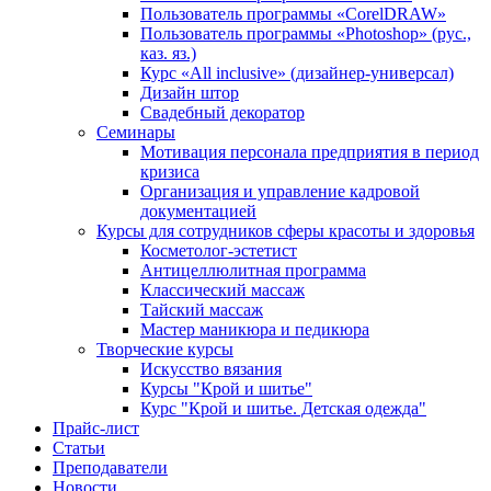
Пользователь программы «CorelDRAW»
Пользователь программы «Photoshop» (рус.,
каз. яз.)
Курс «All inclusive» (дизайнер-универсал)
Дизайн штор
Свадебный декоратор
Семинары
Мотивация персонала предприятия в период
кризиса
Организация и управление кадровой
документацией
Курсы для сотрудников сферы красоты и здоровья
Косметолог-эстетист
Антицеллюлитная программа
Классический массаж
Тайский массаж
Мастер маникюра и педикюра
Творческие курсы
Искусство вязания
Курсы "Крой и шитье"
Курс "Крой и шитье. Детская одежда"
Прайс-лист
Статьи
Преподаватели
Новости