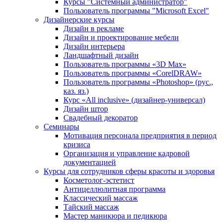
Курсы "Системный администратор"
Пользователь программы "Microsoft Excel"
Дизайнерские курсы
Дизайн в рекламе
Дизайн и проектирование мебели
Дизайн интерьера
Ландшафтный дизайн
Пользователь программы «3D Max»
Пользователь программы «CorelDRAW»
Пользователь программы «Photoshop» (рус.,
каз. яз.)
Курс «All inclusive» (дизайнер-универсал)
Дизайн штор
Свадебный декоратор
Семинары
Мотивация персонала предприятия в период
кризиса
Организация и управление кадровой
документацией
Курсы для сотрудников сферы красоты и здоровья
Косметолог-эстетист
Антицеллюлитная программа
Классический массаж
Тайский массаж
Мастер маникюра и педикюра