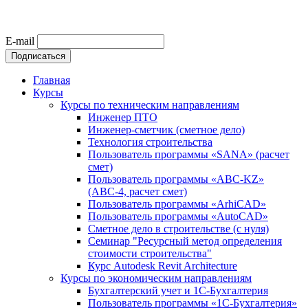
E-mail
Главная
Курсы
Курсы по техническим направлениям
Инженер ПТО
Инженер-сметчик (сметное дело)
Технология строительства
Пользователь программы «SANA» (расчет
смет)
Пользователь программы «ABC-KZ»
(АВС-4, расчет смет)
Пользователь программы «ArhiCAD»
Пользователь программы «AutoCAD»
Сметное дело в строительстве (с нуля)
Семинар "Ресурсный метод определения
стоимости строительства"
Курс Autodesk Revit Architecture
Курсы по экономическим направлениям
Бухгалтерский учет и 1С-Бухгалтерия
Пользователь программы «1С-Бухгалтерия»